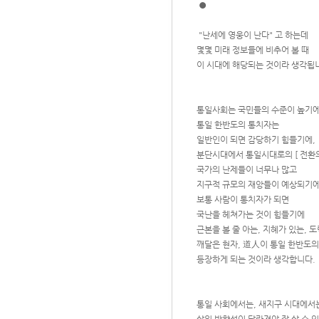
●
"난세에 영웅이 난다" 고 하는데
몇몇 미래 정보들에 비추어 볼 때
이 시대에 해당되는 것이라 생각됩
통일사회는 국민들의 수준이 높기
통일 한반도의 통치자는
일반인이 되면 감당하기 힘들기에,
분단시대에서 통일시대로의 [ 전환의
국가의 난제들이 너무나 많고
지구적 규모의 재앙들이 예상되기
보통 사람이 통치자가 되면
국난을 헤쳐가는 것이 힘들기에
근본을 볼 줄 아는, 지혜가 있는, 
깨달은 현자, 道人이 통일 한반도
등장하게 되는 것이라 생각합니다.
통일 사회에서는, 새지구 시대에서